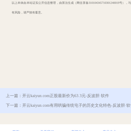
以上本体由本站证实公开信息整理，由算法生成（网信算备310104345710301240019
有风险，请严慎有蓄意。
上一篇：
开云kaiyun.com正股最新价为63.3元-反波胆·软件
下一篇：
开云kaiyun.com有用哄骗传统屯子的历史文化特色-反波胆·