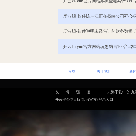
开云kaiyun官方网站减抓金额共计3.8
反波胆·软件陈坤江正在权略公司死心权
反波胆·软件说明未经审计的财务数据-
开云kaiyun官方网站玩忽销售100台驾
首页
关于我们
新
友情链接：
九游下载中心_九
开云平台网页版网址(官方) 登录入口