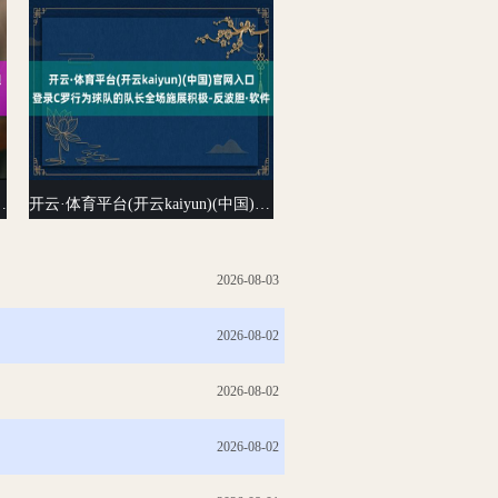
对1的防御中-反波胆·软件
开云·体育平台(开云kaiyun)(中国)官网入口登录C罗行
2026-08-03
2026-08-02
2026-08-02
2026-08-02