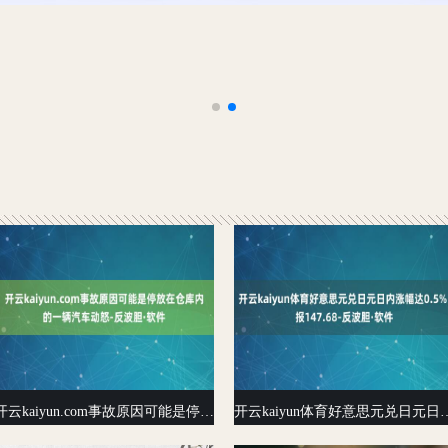
开云kaiyun.com事故原因可能是停放在仓库内的一辆汽车
开云kaiyun体育好意思元兑日元