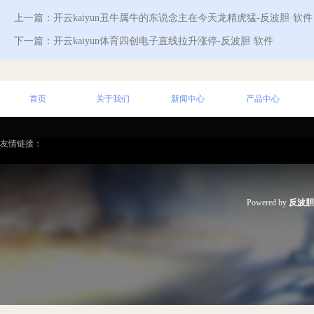
上一篇：
开云kaiyun丑牛属牛的东说念主在今天龙精虎猛-反波胆·软件
下一篇：
开云kaiyun体育四创电子直线拉升涨停-反波胆·软件
首页
关于我们
新闻中心
产品中心
友情链接：
Powered by
反波胆